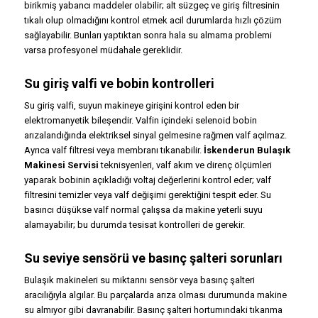
birikmiş yabancı maddeler olabilir; alt süzgeç ve giriş filtresinin
tıkalı olup olmadığını kontrol etmek acil durumlarda hızlı çözüm
sağlayabilir. Bunları yaptıktan sonra hala su almama problemi
varsa profesyonel müdahale gereklidir.
Su giriş valfi ve bobin kontrolleri
Su giriş valfi, suyun makineye girişini kontrol eden bir
elektromanyetik bileşendir. Valfin içindeki selenoid bobin
arızalandığında elektriksel sinyal gelmesine rağmen valf açılmaz.
Ayrıca valf filtresi veya membranı tıkanabilir.
İskenderun Bulaşık
Makinesi Servisi
teknisyenleri, valf akım ve direnç ölçümleri
yaparak bobinin açıkladığı voltaj değerlerini kontrol eder; valf
filtresini temizler veya valf değişimi gerektiğini tespit eder. Su
basıncı düşükse valf normal çalışsa da makine yeterli suyu
alamayabilir; bu durumda tesisat kontrolleri de gerekir.
Su seviye sensörü ve basınç şalteri sorunları
Bulaşık makineleri su miktarını sensör veya basınç şalteri
aracılığıyla algılar. Bu parçalarda arıza olması durumunda makine
su almıyor gibi davranabilir. Basınç şalteri hortumındaki tıkanma