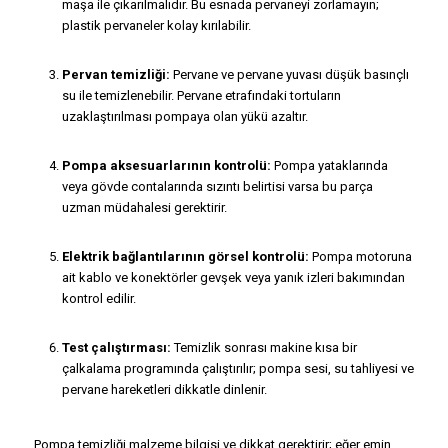
maşa ile çıkarılmalıdır. Bu esnada pervaneyi zorlamayın;
plastik pervaneler kolay kırılabilir.
Pervan temizliği:
Pervane ve pervane yuvası düşük basınçlı
su ile temizlenebilir. Pervane etrafındaki tortuların
uzaklaştırılması pompaya olan yükü azaltır.
Pompa aksesuarlarının kontrolü:
Pompa yataklarında
veya gövde contalarında sızıntı belirtisi varsa bu parça
uzman müdahalesi gerektirir.
Elektrik bağlantılarının görsel kontrolü:
Pompa motoruna
ait kablo ve konektörler gevşek veya yanık izleri bakımından
kontrol edilir.
Test çalıştırması:
Temizlik sonrası makine kısa bir
çalkalama programında çalıştırılır; pompa sesi, su tahliyesi ve
pervane hareketleri dikkatle dinlenir.
Pompa temizliği malzeme bilgisi ve dikkat gerektirir; eğer emin