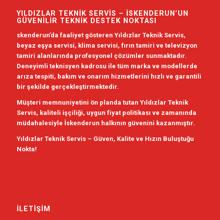
YILDIZLAR TEKNIK SERVIS – İSKENDERUN’UN
GÜVENILIR TEKNIK DESTEK NOKTASI
skenderun’da faaliyet gösteren
Yıldızlar Teknik Servis
,
beyaz eşya servisi
,
klima servisi
,
fırın tamiri
ve
televizyon
tamiri
alanlarında profesyonel çözümler sunmaktadır.
Deneyimli teknisyen kadrosu ile tüm marka ve modellerde
arıza tespiti, bakım ve onarım hizmetlerini hızlı ve garantili
bir şekilde gerçekleştirmektedir.
Müşteri memnuniyetini ön planda tutan Yıldızlar Teknik
Servis, kaliteli işçiliği, uygun fiyat politikası ve zamanında
müdahalesiyle İskenderun halkının güvenini kazanmıştır.
Yıldızlar Teknik Servis – Güven, Kalite ve Hızın Buluştuğu
Nokta!
İLETIŞIM