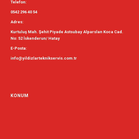
Telefon:
0542 296 40 54
Adres:
Kurtuluş Mah. Şehit Piyade Astsubay Alparslan Koca Cad.
No: 52 İskenderun/ Hatay
E-Posta:
info@yildizlarteknikservis.com.tr
KONUM