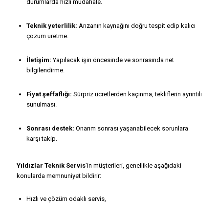
durumlarda hızlı müdahale.
Teknik yeterlilik:
Arızanın kaynağını doğru tespit edip kalıcı
çözüm üretme.
İletişim:
Yapılacak işin öncesinde ve sonrasında net
bilgilendirme.
Fiyat şeffaflığı:
Sürpriz ücretlerden kaçınma, tekliflerin ayrıntılı
sunulması.
Sonrası destek:
Onarım sonrası yaşanabilecek sorunlara
karşı takip.
Yıldızlar Teknik Servis
’in müşterileri, genellikle aşağıdaki
konularda memnuniyet bildirir:
Hızlı ve çözüm odaklı servis,