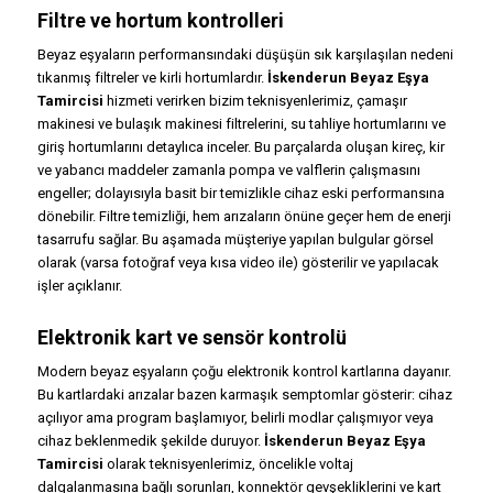
Filtre ve hortum kontrolleri
Beyaz eşyaların performansındaki düşüşün sık karşılaşılan nedeni
tıkanmış filtreler ve kirli hortumlardır.
İskenderun Beyaz Eşya
Tamircisi
hizmeti verirken bizim teknisyenlerimiz, çamaşır
makinesi ve bulaşık makinesi filtrelerini, su tahliye hortumlarını ve
giriş hortumlarını detaylıca inceler. Bu parçalarda oluşan kireç, kir
ve yabancı maddeler zamanla pompa ve valflerin çalışmasını
engeller; dolayısıyla basit bir temizlikle cihaz eski performansına
dönebilir. Filtre temizliği, hem arızaların önüne geçer hem de enerji
tasarrufu sağlar. Bu aşamada müşteriye yapılan bulgular görsel
olarak (varsa fotoğraf veya kısa video ile) gösterilir ve yapılacak
işler açıklanır.
Elektronik kart ve sensör kontrolü
Modern beyaz eşyaların çoğu elektronik kontrol kartlarına dayanır.
Bu kartlardaki arızalar bazen karmaşık semptomlar gösterir: cihaz
açılıyor ama program başlamıyor, belirli modlar çalışmıyor veya
cihaz beklenmedik şekilde duruyor.
İskenderun Beyaz Eşya
Tamircisi
olarak teknisyenlerimiz, öncelikle voltaj
dalgalanmasına bağlı sorunları, konnektör gevşekliklerini ve kart