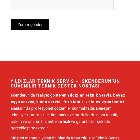
YILDIZLAR TEKNIK SERVIS – İSKENDERUN’UN
GÜVENILIR TEKNIK DESTEK NOKTASI
skenderun’da faaliyet gösteren
Yıldızlar Teknik Servis
,
beyaz
eşya servisi
,
klima servisi
,
fırın tamiri
ve
televizyon tamiri
alanlarında profesyonel çözümler sunmaktadır. Deneyimli
teknisyen kadrosu ile tüm marka ve modellerde arıza tespiti,
bakım ve onarım hizmetlerini hızlı ve garantili bir şekilde
gerçekleştirmektedir.
Müşteri memnuniyetini ön planda tutan Yıldızlar Teknik Servis,