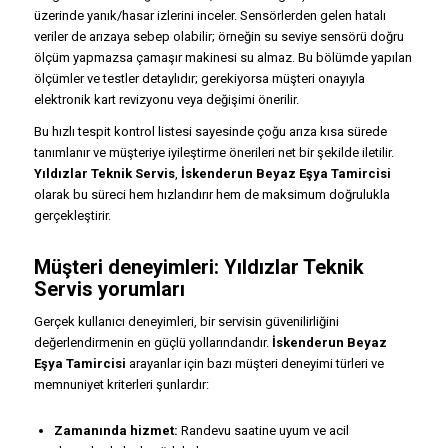
üzerinde yanık/hasar izlerini inceler. Sensörlerden gelen hatalı
veriler de arızaya sebep olabilir; örneğin su seviye sensörü doğru
ölçüm yapmazsa çamaşır makinesi su almaz. Bu bölümde yapılan
ölçümler ve testler detaylıdır; gerekiyorsa müşteri onayıyla
elektronik kart revizyonu veya değişimi önerilir.
Bu hızlı tespit kontrol listesi sayesinde çoğu arıza kısa sürede
tanımlanır ve müşteriye iyileştirme önerileri net bir şekilde iletilir.
Yıldızlar Teknik Servis
,
İskenderun Beyaz Eşya Tamircisi
olarak bu süreci hem hızlandırır hem de maksimum doğrulukla
gerçekleştirir.
Müşteri deneyimleri:
Yıldızlar Teknik
Servis
yorumları
Gerçek kullanıcı deneyimleri, bir servisin güvenilirliğini
değerlendirmenin en güçlü yollarındandır.
İskenderun Beyaz
Eşya Tamircisi
arayanlar için bazı müşteri deneyimi türleri ve
memnuniyet kriterleri şunlardır:
Zamanında hizmet:
Randevu saatine uyum ve acil