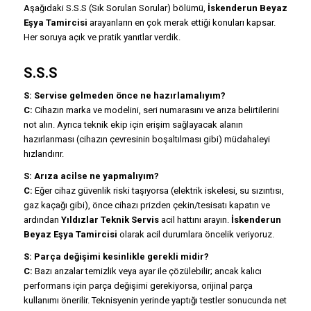
Aşağıdaki S.S.S (Sık Sorulan Sorular) bölümü,
İskenderun Beyaz
Eşya Tamircisi
arayanların en çok merak ettiği konuları kapsar.
Her soruya açık ve pratik yanıtlar verdik.
S.S.S
S: Servise gelmeden önce ne hazırlamalıyım?
C:
Cihazın marka ve modelini, seri numarasını ve arıza belirtilerini
not alın. Ayrıca teknik ekip için erişim sağlayacak alanın
hazırlanması (cihazın çevresinin boşaltılması gibi) müdahaleyi
hızlandırır.
S: Arıza acilse ne yapmalıyım?
C:
Eğer cihaz güvenlik riski taşıyorsa (elektrik iskelesi, su sızıntısı,
gaz kaçağı gibi), önce cihazı prizden çekin/tesisatı kapatın ve
ardından
Yıldızlar Teknik Servis
acil hattını arayın.
İskenderun
Beyaz Eşya Tamircisi
olarak acil durumlara öncelik veriyoruz.
S: Parça değişimi kesinlikle gerekli midir?
C:
Bazı arızalar temizlik veya ayar ile çözülebilir; ancak kalıcı
performans için parça değişimi gerekiyorsa, orijinal parça
kullanımı önerilir. Teknisyenin yerinde yaptığı testler sonucunda net