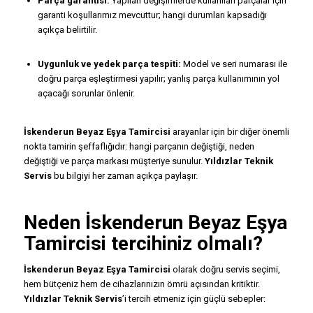
Parça garantisi:
Yapılan değişimlerde kullanılan parçalar için
garanti koşullarımız mevcuttur; hangi durumları kapsadığı
açıkça belirtilir.
Uygunluk ve yedek parça tespiti:
Model ve seri numarası ile
doğru parça eşleştirmesi yapılır; yanlış parça kullanımının yol
açacağı sorunlar önlenir.
İskenderun Beyaz Eşya Tamircisi
arayanlar için bir diğer önemli
nokta tamirin şeffaflığıdır: hangi parçanın değiştiği, neden
değiştiği ve parça markası müşteriye sunulur.
Yıldızlar Teknik
Servis
bu bilgiyi her zaman açıkça paylaşır.
Neden
İskenderun Beyaz Eşya
Tamircisi
tercihiniz olmalı?
İskenderun Beyaz Eşya Tamircisi
olarak doğru servis seçimi,
hem bütçeniz hem de cihazlarınızın ömrü açısından kritiktir.
Yıldızlar Teknik Servis
’i tercih etmeniz için güçlü sebepler: