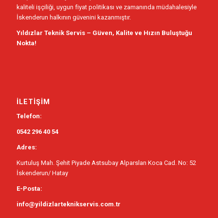
kaliteli işçiliği, uygun fiyat politikası ve zamanında müdahalesiyle
İskenderun halkının güvenini kazanmıştır.
Yıldızlar Teknik Servis – Güven, Kalite ve Hızın Buluştuğu
Nokta!
İLETIŞIM
Telefon:
0542 296 40 54
Adres:
Kurtuluş Mah. Şehit Piyade Astsubay Alparslan Koca Cad. No: 52
İskenderun/ Hatay
E-Posta:
info@yildizlarteknikservis.com.tr