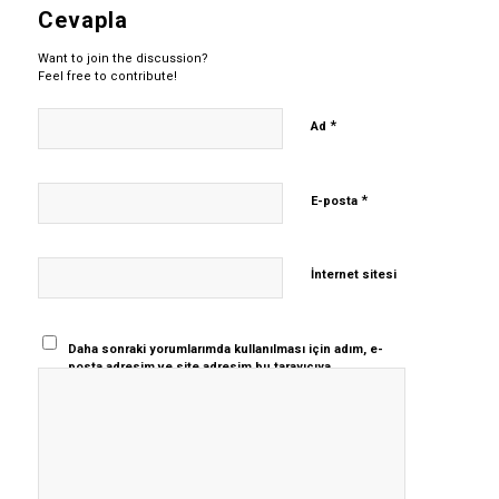
Cevapla
Want to join the discussion?
Feel free to contribute!
*
Ad
*
E-posta
İnternet sitesi
Daha sonraki yorumlarımda kullanılması için adım, e-
posta adresim ve site adresim bu tarayıcıya
kaydedilsin.