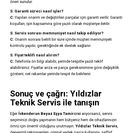
öneri sunulur.
S: Garanti süreci nasıl işler?
C:
Yapılan onarım ve değiştirilen parçalar için garanti verilir. Garanti
koşulları, işin kapsamına göre yazılı olarak müşteriye iletilir.
S: Servis sonrası memnuniyet nasıl takip ediliyor?
C:
Onarım sonrası belirli bir süre içinde müşteri memnuniyeti
kontrolü yapılır; gerektiğinde ek destek sağlanır.
S: Fiyat teklifi nasıl alırım?
C:
Telefonla ön bilgi alabilir, yerinde tespitle yazılı teklif
alabilirsiniz. Fiyatlar arıza ve parça gereksinimine göre değişiklik
gösterir; net rakamlar yerinde tespit ile belirlenir.
Sonuç ve çağrı:
Yıldızlar
Teknik Servis
ile tanışın
Eğer
İskenderun Beyaz Eşya Tamircisi
arıyorsanız, servis
seçiminizi doğru yapmanın hem bütçeniz hem de cihazlarınızın
ömrü için önemli olduğunu unutmayın.
Yıldızlar Teknik Servis
,
deneyimli teknisyenleri, orijinal yedek parça kullanımı, şeffaf