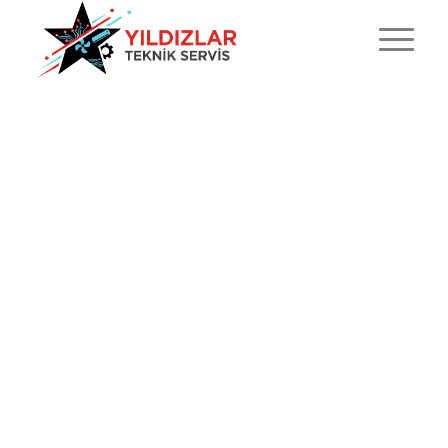
PORTFOLIO
EXAMPLE
This is an example of a portfolio entry.
As with pages, you can build any layout you
like