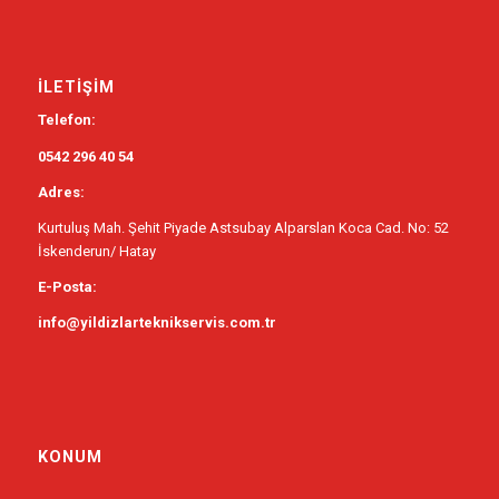
İLETIŞIM
Telefon:
0542 296 40 54
Adres:
Kurtuluş Mah. Şehit Piyade Astsubay Alparslan Koca Cad. No: 52
İskenderun/ Hatay
E-Posta:
info@yildizlarteknikservis.com.tr
KONUM