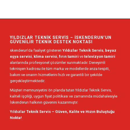
YILDIZLAR TEKNIK SERVIS – İSKENDERUN’UN
GÜVENILIR TEKNIK DESTEK NOKTASI
skenderun’da faaliyet gösteren
Yıldızlar Teknik Servis
,
beyaz
eşya servisi
,
klima servisi
,
fırın tamiri
ve
televizyon tamiri
alanlarında profesyonel çözümler sunmaktadır. Deneyimli
teknisyen kadrosu ile tüm marka ve modellerde arıza tespiti,
bakım ve onarım hizmetlerini hızlı ve garantili bir şekilde
gerçekleştirmektedir.
Müşteri memnuniyetini ön planda tutan Yıldızlar Teknik Servis,
kaliteli işçiliği, uygun fiyat politikası ve zamanında müdahalesiyle
İskenderun halkının güvenini kazanmıştır.
Yıldızlar Teknik Servis – Güven, Kalite ve Hızın Buluştuğu
Nokta!