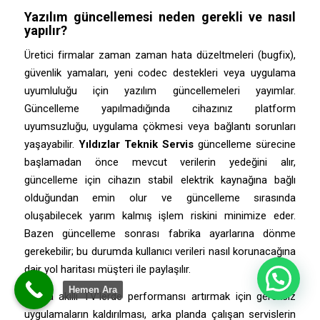
Yazılım güncellemesi neden gerekli ve nasıl
yapılır?
Üretici firmalar zaman zaman hata düzeltmeleri (bugfix),
güvenlik yamaları, yeni codec destekleri veya uygulama
uyumluluğu için yazılım güncellemeleri yayımlar.
Güncelleme yapılmadığında cihazınız platform
uyumsuzluğu, uygulama çökmesi veya bağlantı sorunları
yaşayabilir.
Yıldızlar Teknik Servis
güncelleme sürecine
başlamadan önce mevcut verilerin yedeğini alır,
güncelleme için cihazın stabil elektrik kaynağına bağlı
olduğundan emin olur ve güncelleme sırasında
oluşabilecek yarım kalmış işlem riskini minimize eder.
Bazen güncelleme sonrası fabrika ayarlarına dönme
gerekebilir; bu durumda kullanıcı verileri nasıl korunacağına
dair yol haritası müşteri ile paylaşılır.
Hemen Ara
Ayrıca akıllı TV’lerde performansı artırmak için gereksiz
uygulamaların kaldırılması, arka planda çalışan servislerin