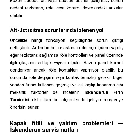
Bazen sadece alt veya sadece üst ısı çalışmaz; bunun
nedeni rezistans, röle veya kontrol devresindeki arızalar
olabilir.
Alt-üst ısıtma sorunlarında izlenen yol
Öncelikle hangi fonksiyon seçildiğinde sorun çıktığı
netleştirilir. Ardından her rezistansın direnç ölçümü yapılır;
eğer rezistans sağlamsa röle kontrolleri ve panel üzerinde
ilgili çıkışların voltaj seviyesi ölçülür. Bazen panel komut
gönderiyor ancak röle kontakları yapmıyor olabilir; bu
durumda röle değişimi veya kontak temizliği gerekir. Diğer
yandan fırının kullanım geçmişi ve sık açılıp kapanma gibi
mekanik faktörler de incelenir.
İskenderun Fırın
Tamircisi
ekibi tüm bu ölçümleri belgeleyip müşteriye
önerisini sunar.
Kapak fitili ve yalıtım problemleri —
İskenderun servis notları