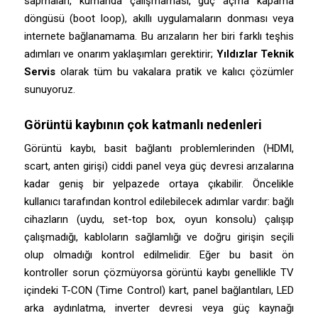
sapmaları, kumanda çalışmaması, güç açma kapama
döngüsü (boot loop), akıllı uygulamaların donması veya
internete bağlanamama. Bu arızaların her biri farklı teşhis
adımları ve onarım yaklaşımları gerektirir;
Yıldızlar Teknik
Servis
olarak tüm bu vakalara pratik ve kalıcı çözümler
sunuyoruz.
Görüntü kaybının çok katmanlı nedenleri
Görüntü kaybı, basit bağlantı problemlerinden (HDMI,
scart, anten girişi) ciddi panel veya güç devresi arızalarına
kadar geniş bir yelpazede ortaya çıkabilir. Öncelikle
kullanıcı tarafından kontrol edilebilecek adımlar vardır: bağlı
cihazların (uydu, set-top box, oyun konsolu) çalışıp
çalışmadığı, kabloların sağlamlığı ve doğru girişin seçili
olup olmadığı kontrol edilmelidir. Eğer bu basit ön
kontroller sorun çözmüyorsa görüntü kaybı genellikle TV
içindeki T-CON (Time Control) kart, panel bağlantıları, LED
arka aydınlatma, inverter devresi veya güç kaynağı